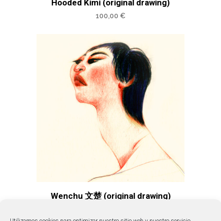
Hooded Kimi (original drawing)
100,00
€
Wenchu 文楚 (original drawing)
200,00
€