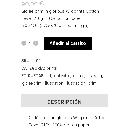
90,00
€
Giclée print in glorious Wildprints Cotton
Fever 210g, 100% cotton paper.
600×400
(
570×370 without margin)
Añadir al carrito
SKU:
0012
CATEGORÍA:
prints
ETIQUETAS:
art
,
collector
,
dibujo
,
drawing
,
giclée print
,
illustration
,
ilustración
,
print
DESCRIPCIÓN
Giclée print in glorious Wildprints Cotton
Fever 210g, 100% cotton paper.